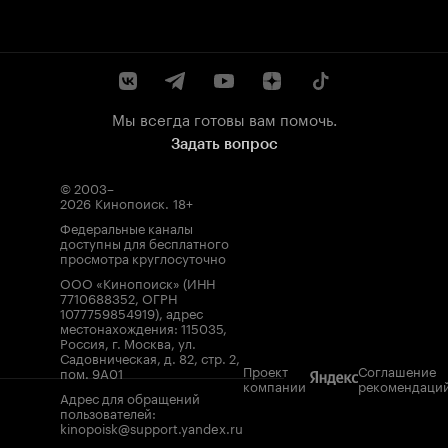
Мы всегда готовы вам помочь.
Задать вопрос
© 2003–
2026
Кинопоиск
.
18+
Федеральные каналы
доступны для бесплатного
просмотра круглосуточно
ООО «Кинопоиск» (ИНН
7710688352, ОГРН
1077759854919), адрес
местонахождения: 115035,
Россия, г. Москва, ул.
Садовническая, д. 82, стр. 2,
Проект
Соглашение
пом. 9А01
компании
рекомендаци
Адрес для обращений
пользователей:
kinopoisk@support.yandex.ru