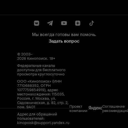
Мы всегда готовы вам помочь.
Задать вопрос
© 2003–
2026
Кинопоиск
.
18+
Федеральные каналы
доступны для бесплатного
просмотра круглосуточно
ООО «Кинопоиск» (ИНН
7710688352, ОГРН
1077759854919), адрес
местонахождения: 115035,
Россия, г. Москва, ул.
Садовническая, д. 82, стр. 2,
Проект
Соглашение
пом. 9А01
компании
рекомендаци
Адрес для обращений
пользователей:
kinopoisk@support.yandex.ru