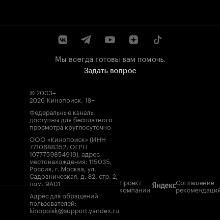
Мы всегда готовы вам помочь.
Задать вопрос
© 2003–
2026
Кинопоиск
.
18+
Федеральные каналы
доступны для бесплатного
просмотра круглосуточно
ООО «Кинопоиск» (ИНН
7710688352, ОГРН
1077759854919), адрес
местонахождения: 115035,
Россия, г. Москва, ул.
Садовническая, д. 82, стр. 2,
Проект
Соглашение
пом. 9А01
компании
рекомендаци
Адрес для обращений
пользователей:
kinopoisk@support.yandex.ru