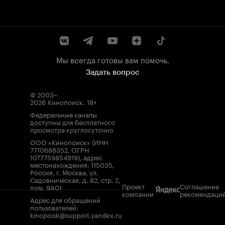
Мы всегда готовы вам помочь.
Задать вопрос
© 2003–
2026
Кинопоиск
.
18+
Федеральные каналы
доступны для бесплатного
просмотра круглосуточно
ООО «Кинопоиск» (ИНН
7710688352, ОГРН
1077759854919), адрес
местонахождения: 115035,
Россия, г. Москва, ул.
Садовническая, д. 82, стр. 2,
Проект
Соглашение
пом. 9А01
компании
рекомендаци
Адрес для обращений
пользователей:
kinopoisk@support.yandex.ru