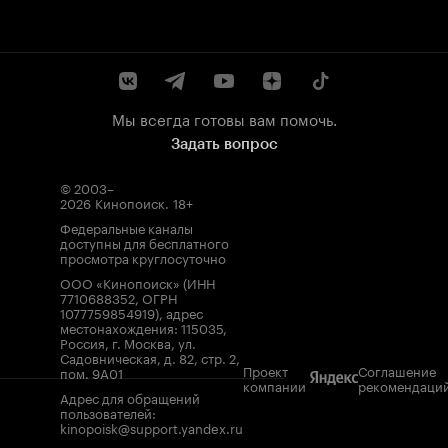
Мы всегда готовы вам помочь.
Задать вопрос
© 2003–
2026
Кинопоиск
.
18+
Федеральные каналы
доступны для бесплатного
просмотра круглосуточно
ООО «Кинопоиск» (ИНН
7710688352, ОГРН
1077759854919), адрес
местонахождения: 115035,
Россия, г. Москва, ул.
Садовническая, д. 82, стр. 2,
Проект
Соглашение
пом. 9А01
компании
рекомендаци
Адрес для обращений
пользователей:
kinopoisk@support.yandex.ru