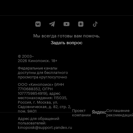
Мы всегда готовы вам помочь.
Задать вопрос
© 2003–
2026
Кинопоиск
.
18+
Федеральные каналы
доступны для бесплатного
просмотра круглосуточно
ООО «Кинопоиск» (ИНН
7710688352, ОГРН
1077759854919), адрес
местонахождения: 115035,
Россия, г. Москва, ул.
Садовническая, д. 82, стр. 2,
Проект
Соглашение
пом. 9А01
компании
рекомендаци
Адрес для обращений
пользователей:
kinopoisk@support.yandex.ru