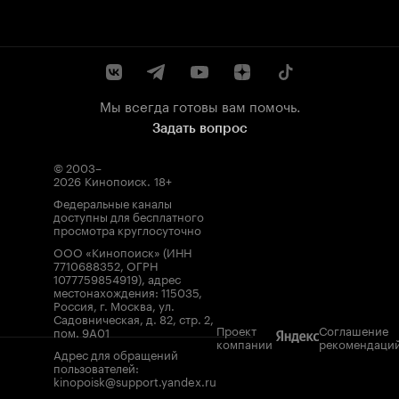
Мы всегда готовы вам помочь.
Задать вопрос
© 2003–
2026
Кинопоиск
.
18+
Федеральные каналы
доступны для бесплатного
просмотра круглосуточно
ООО «Кинопоиск» (ИНН
7710688352, ОГРН
1077759854919), адрес
местонахождения: 115035,
Россия, г. Москва, ул.
Садовническая, д. 82, стр. 2,
Проект
Соглашение
пом. 9А01
компании
рекомендаци
Адрес для обращений
пользователей:
kinopoisk@support.yandex.ru