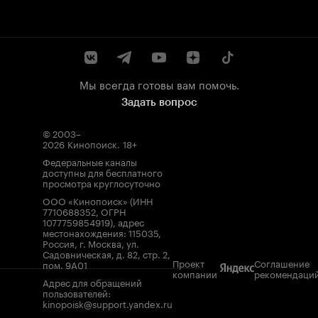
Мы всегда готовы вам помочь.
Задать вопрос
© 2003–
2026
Кинопоиск
.
18+
Федеральные каналы
доступны для бесплатного
просмотра круглосуточно
ООО «Кинопоиск» (ИНН
7710688352, ОГРН
1077759854919), адрес
местонахождения: 115035,
Россия, г. Москва, ул.
Садовническая, д. 82, стр. 2,
Проект
Соглашение
пом. 9А01
компании
рекомендаци
Адрес для обращений
пользователей:
kinopoisk@support.yandex.ru