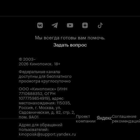
Мы всегда готовы вам помочь.
Задать вопрос
© 2003–
2026
Кинопоиск
.
18+
Федеральные каналы
доступны для бесплатного
просмотра круглосуточно
ООО «Кинопоиск» (ИНН
7710688352, ОГРН
1077759854919), адрес
местонахождения: 115035,
Россия, г. Москва, ул.
Садовническая, д. 82, стр. 2,
Проект
Соглашение
пом. 9А01
компании
рекомендаци
Адрес для обращений
пользователей:
kinopoisk@support.yandex.ru