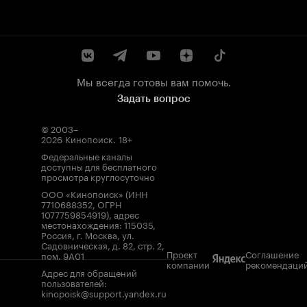
Мы всегда готовы вам помочь.
Задать вопрос
© 2003–
2026
Кинопоиск
.
18+
Федеральные каналы
доступны для бесплатного
просмотра круглосуточно
ООО «Кинопоиск» (ИНН
7710688352, ОГРН
1077759854919), адрес
местонахождения: 115035,
Россия, г. Москва, ул.
Садовническая, д. 82, стр. 2,
Проект
Соглашение
пом. 9А01
компании
рекомендаци
Адрес для обращений
пользователей:
kinopoisk@support.yandex.ru