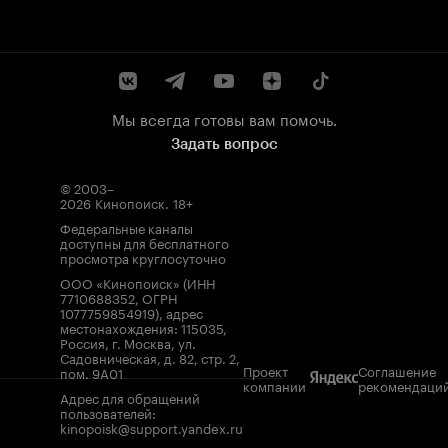
Мы всегда готовы вам помочь.
Задать вопрос
© 2003–
2026
Кинопоиск
.
18+
Федеральные каналы
доступны для бесплатного
просмотра круглосуточно
ООО «Кинопоиск» (ИНН
7710688352, ОГРН
1077759854919), адрес
местонахождения: 115035,
Россия, г. Москва, ул.
Садовническая, д. 82, стр. 2,
Проект
Соглашение
пом. 9А01
компании
рекомендаци
Адрес для обращений
пользователей:
kinopoisk@support.yandex.ru