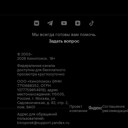
Мы всегда готовы вам помочь.
Задать вопрос
© 2003–
2026
Кинопоиск
.
18+
Федеральные каналы
доступны для бесплатного
просмотра круглосуточно
ООО «Кинопоиск» (ИНН
7710688352, ОГРН
1077759854919), адрес
местонахождения: 115035,
Россия, г. Москва, ул.
Садовническая, д. 82, стр. 2,
Проект
Соглашение
пом. 9А01
компании
рекомендаци
Адрес для обращений
пользователей:
kinopoisk@support.yandex.ru