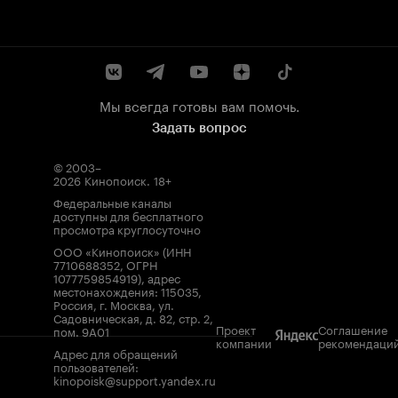
Мы всегда готовы вам помочь.
Задать вопрос
© 2003–
2026
Кинопоиск
.
18+
Федеральные каналы
доступны для бесплатного
просмотра круглосуточно
ООО «Кинопоиск» (ИНН
7710688352, ОГРН
1077759854919), адрес
местонахождения: 115035,
Россия, г. Москва, ул.
Садовническая, д. 82, стр. 2,
Проект
Соглашение
пом. 9А01
компании
рекомендаци
Адрес для обращений
пользователей:
kinopoisk@support.yandex.ru