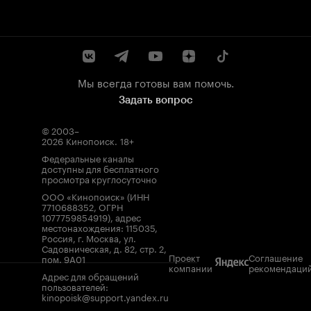
Мы всегда готовы вам помочь.
Задать вопрос
© 2003–
2026
Кинопоиск
.
18+
Федеральные каналы
доступны для бесплатного
просмотра круглосуточно
ООО «Кинопоиск» (ИНН
7710688352, ОГРН
1077759854919), адрес
местонахождения: 115035,
Россия, г. Москва, ул.
Садовническая, д. 82, стр. 2,
Проект
Соглашение
пом. 9А01
компании
рекомендаци
Адрес для обращений
пользователей:
kinopoisk@support.yandex.ru