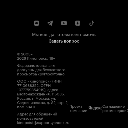
Мы всегда готовы вам помочь.
Задать вопрос
© 2003–
2026
Кинопоиск
.
18+
Федеральные каналы
доступны для бесплатного
просмотра круглосуточно
ООО «Кинопоиск» (ИНН
7710688352, ОГРН
1077759854919), адрес
местонахождения: 115035,
Россия, г. Москва, ул.
Садовническая, д. 82, стр. 2,
Проект
Соглашение
пом. 9А01
компании
рекомендаци
Адрес для обращений
пользователей:
kinopoisk@support.yandex.ru