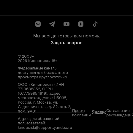
Мы всегда готовы вам помочь.
Задать вопрос
© 2003–
2026
Кинопоиск
.
18+
Федеральные каналы
доступны для бесплатного
просмотра круглосуточно
ООО «Кинопоиск» (ИНН
7710688352, ОГРН
1077759854919), адрес
местонахождения: 115035,
Россия, г. Москва, ул.
Садовническая, д. 82, стр. 2,
Проект
Соглашение
пом. 9А01
компании
рекомендаци
Адрес для обращений
пользователей:
kinopoisk@support.yandex.ru