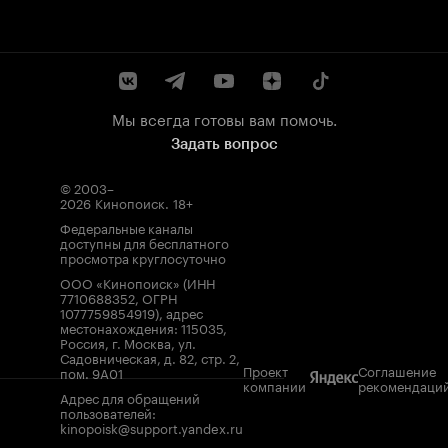
Мы всегда готовы вам помочь.
Задать вопрос
© 2003–
2026
Кинопоиск
.
18+
Федеральные каналы
доступны для бесплатного
просмотра круглосуточно
ООО «Кинопоиск» (ИНН
7710688352, ОГРН
1077759854919), адрес
местонахождения: 115035,
Россия, г. Москва, ул.
Садовническая, д. 82, стр. 2,
Проект
Соглашение
пом. 9А01
компании
рекомендаци
Адрес для обращений
пользователей:
kinopoisk@support.yandex.ru