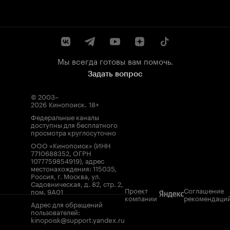
Мы всегда готовы вам помочь.
Задать вопрос
© 2003–
2026
Кинопоиск
.
18+
Федеральные каналы
доступны для бесплатного
просмотра круглосуточно
ООО «Кинопоиск» (ИНН
7710688352, ОГРН
1077759854919), адрес
местонахождения: 115035,
Россия, г. Москва, ул.
Садовническая, д. 82, стр. 2,
Проект
Соглашение
пом. 9А01
компании
рекомендаци
Адрес для обращений
пользователей:
kinopoisk@support.yandex.ru