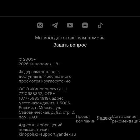
Мы всегда готовы вам помочь.
Задать вопрос
© 2003–
2026
Кинопоиск
.
18+
Федеральные каналы
доступны для бесплатного
просмотра круглосуточно
ООО «Кинопоиск» (ИНН
7710688352, ОГРН
1077759854919), адрес
местонахождения: 115035,
Россия, г. Москва, ул.
Садовническая, д. 82, стр. 2,
Проект
Соглашение
пом. 9А01
компании
рекомендаци
Адрес для обращений
пользователей:
kinopoisk@support.yandex.ru