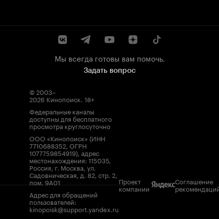
Мы всегда готовы вам помочь.
Задать вопрос
© 2003–
2026
Кинопоиск
.
18+
Федеральные каналы
доступны для бесплатного
просмотра круглосуточно
ООО «Кинопоиск» (ИНН
7710688352, ОГРН
1077759854919), адрес
местонахождения: 115035,
Россия, г. Москва, ул.
Садовническая, д. 82, стр. 2,
Проект
Соглашение
пом. 9А01
компании
рекомендаци
Адрес для обращений
пользователей:
kinopoisk@support.yandex.ru