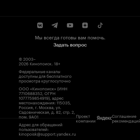
Мы всегда готовы вам помочь.
Задать вопрос
© 2003–
2026
Кинопоиск
.
18+
Федеральные каналы
доступны для бесплатного
просмотра круглосуточно
ООО «Кинопоиск» (ИНН
7710688352, ОГРН
1077759854919), адрес
местонахождения: 115035,
Россия, г. Москва, ул.
Садовническая, д. 82, стр. 2,
Проект
Соглашение
пом. 9А01
компании
рекомендаци
Адрес для обращений
пользователей:
kinopoisk@support.yandex.ru