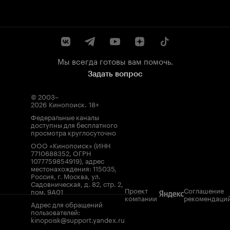
Мы всегда готовы вам помочь.
Задать вопрос
© 2003–
2026
Кинопоиск
.
18+
Федеральные каналы
доступны для бесплатного
просмотра круглосуточно
ООО «Кинопоиск» (ИНН
7710688352, ОГРН
1077759854919), адрес
местонахождения: 115035,
Россия, г. Москва, ул.
Садовническая, д. 82, стр. 2,
Проект
Соглашение
пом. 9А01
компании
рекомендаци
Адрес для обращений
пользователей:
kinopoisk@support.yandex.ru