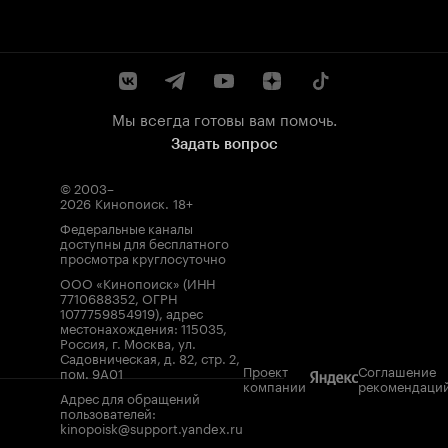
Мы всегда готовы вам помочь.
Задать вопрос
© 2003–
2026
Кинопоиск
.
18+
Федеральные каналы
доступны для бесплатного
просмотра круглосуточно
ООО «Кинопоиск» (ИНН
7710688352, ОГРН
1077759854919), адрес
местонахождения: 115035,
Россия, г. Москва, ул.
Садовническая, д. 82, стр. 2,
Проект
Соглашение
пом. 9А01
компании
рекомендаци
Адрес для обращений
пользователей:
kinopoisk@support.yandex.ru