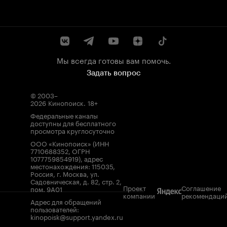
Мы всегда готовы вам помочь.
Задать вопрос
© 2003–
2026
Кинопоиск
.
18+
Федеральные каналы
доступны для бесплатного
просмотра круглосуточно
ООО «Кинопоиск» (ИНН
7710688352, ОГРН
1077759854919), адрес
местонахождения: 115035,
Россия, г. Москва, ул.
Садовническая, д. 82, стр. 2,
Проект
Соглашение
пом. 9А01
компании
рекомендаци
Адрес для обращений
пользователей:
kinopoisk@support.yandex.ru