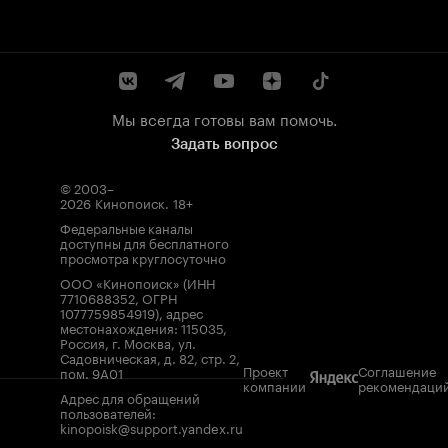
Мы всегда готовы вам помочь.
Задать вопрос
© 2003–
2026
Кинопоиск
.
18+
Федеральные каналы
доступны для бесплатного
просмотра круглосуточно
ООО «Кинопоиск» (ИНН
7710688352, ОГРН
1077759854919), адрес
местонахождения: 115035,
Россия, г. Москва, ул.
Садовническая, д. 82, стр. 2,
Проект
Соглашение
пом. 9А01
компании
рекомендаци
Адрес для обращений
пользователей:
kinopoisk@support.yandex.ru