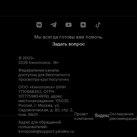
Мы всегда готовы вам помочь.
Задать вопрос
© 2003–
2026
Кинопоиск
.
18+
Федеральные каналы
доступны для бесплатного
просмотра круглосуточно
ООО «Кинопоиск» (ИНН
7710688352, ОГРН
1077759854919), адрес
местонахождения: 115035,
Россия, г. Москва, ул.
Садовническая, д. 82, стр. 2,
Проект
Соглашение
пом. 9А01
компании
рекомендаци
Адрес для обращений
пользователей:
kinopoisk@support.yandex.ru