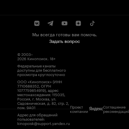
Мы всегда готовы вам помочь.
Задать вопрос
© 2003–
2026
Кинопоиск
.
18+
Федеральные каналы
доступны для бесплатного
просмотра круглосуточно
ООО «Кинопоиск» (ИНН
7710688352, ОГРН
1077759854919), адрес
местонахождения: 115035,
Россия, г. Москва, ул.
Садовническая, д. 82, стр. 2,
Проект
Соглашение
пом. 9А01
компании
рекомендаци
Адрес для обращений
пользователей:
kinopoisk@support.yandex.ru