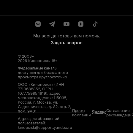
Мы всегда готовы вам помочь.
Задать вопрос
© 2003–
2026
Кинопоиск
.
18+
Федеральные каналы
доступны для бесплатного
просмотра круглосуточно
ООО «Кинопоиск» (ИНН
7710688352, ОГРН
1077759854919), адрес
местонахождения: 115035,
Россия, г. Москва, ул.
Садовническая, д. 82, стр. 2,
Проект
Соглашение
пом. 9А01
компании
рекомендаци
Адрес для обращений
пользователей:
kinopoisk@support.yandex.ru