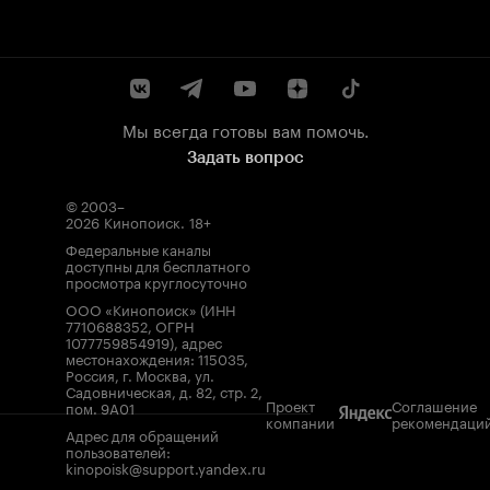
Мы всегда готовы вам помочь.
Задать вопрос
© 2003–
2026
Кинопоиск
.
18+
Федеральные каналы
доступны для бесплатного
просмотра круглосуточно
ООО «Кинопоиск» (ИНН
7710688352, ОГРН
1077759854919), адрес
местонахождения: 115035,
Россия, г. Москва, ул.
Садовническая, д. 82, стр. 2,
Проект
Соглашение
пом. 9А01
компании
рекомендаци
Адрес для обращений
пользователей:
kinopoisk@support.yandex.ru