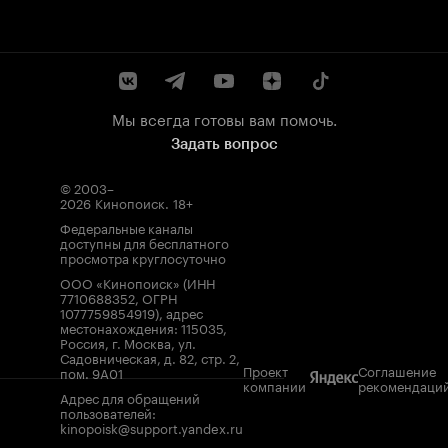
Мы всегда готовы вам помочь.
Задать вопрос
© 2003–
2026
Кинопоиск
.
18+
Федеральные каналы
доступны для бесплатного
просмотра круглосуточно
ООО «Кинопоиск» (ИНН
7710688352, ОГРН
1077759854919), адрес
местонахождения: 115035,
Россия, г. Москва, ул.
Садовническая, д. 82, стр. 2,
Проект
Соглашение
пом. 9А01
компании
рекомендаци
Адрес для обращений
пользователей:
kinopoisk@support.yandex.ru