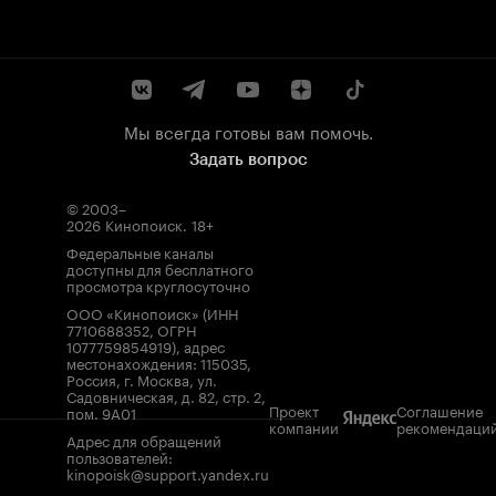
Мы всегда готовы вам помочь.
Задать вопрос
© 2003–
2026
Кинопоиск
.
18+
Федеральные каналы
доступны для бесплатного
просмотра круглосуточно
ООО «Кинопоиск» (ИНН
7710688352, ОГРН
1077759854919), адрес
местонахождения: 115035,
Россия, г. Москва, ул.
Садовническая, д. 82, стр. 2,
Проект
Соглашение
пом. 9А01
компании
рекомендаци
Адрес для обращений
пользователей:
kinopoisk@support.yandex.ru