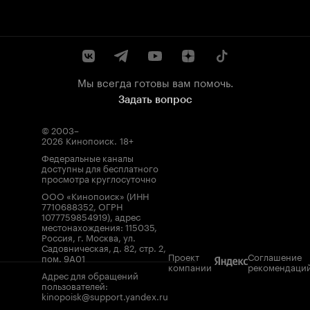
Мы всегда готовы вам помочь.
Задать вопрос
© 2003–
2026
Кинопоиск
.
18+
Федеральные каналы
доступны для бесплатного
просмотра круглосуточно
ООО «Кинопоиск» (ИНН
7710688352, ОГРН
1077759854919), адрес
местонахождения: 115035,
Россия, г. Москва, ул.
Садовническая, д. 82, стр. 2,
Проект
Соглашение
пом. 9А01
компании
рекомендаци
Адрес для обращений
пользователей:
kinopoisk@support.yandex.ru