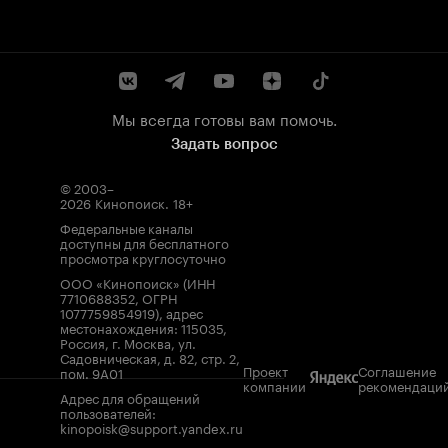
Мы всегда готовы вам помочь.
Задать вопрос
© 2003–
2026
Кинопоиск
.
18+
Федеральные каналы
доступны для бесплатного
просмотра круглосуточно
ООО «Кинопоиск» (ИНН
7710688352, ОГРН
1077759854919), адрес
местонахождения: 115035,
Россия, г. Москва, ул.
Садовническая, д. 82, стр. 2,
Проект
Соглашение
пом. 9А01
компании
рекомендаци
Адрес для обращений
пользователей:
kinopoisk@support.yandex.ru