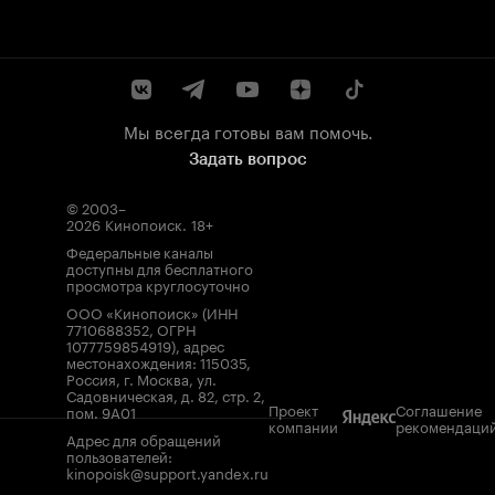
Мы всегда готовы вам помочь.
Задать вопрос
© 2003–
2026
Кинопоиск
.
18+
Федеральные каналы
доступны для бесплатного
просмотра круглосуточно
ООО «Кинопоиск» (ИНН
7710688352, ОГРН
1077759854919), адрес
местонахождения: 115035,
Россия, г. Москва, ул.
Садовническая, д. 82, стр. 2,
Проект
Соглашение
пом. 9А01
компании
рекомендаци
Адрес для обращений
пользователей:
kinopoisk@support.yandex.ru