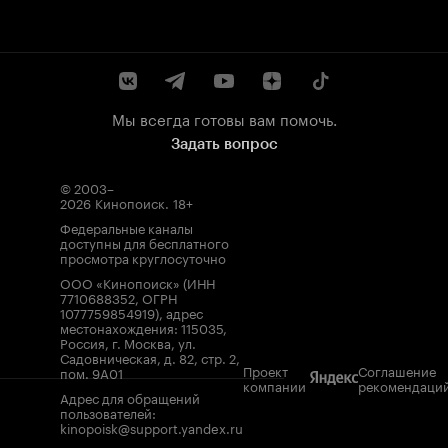
Мы всегда готовы вам помочь.
Задать вопрос
© 2003–
2026
Кинопоиск
.
18+
Федеральные каналы
доступны для бесплатного
просмотра круглосуточно
ООО «Кинопоиск» (ИНН
7710688352, ОГРН
1077759854919), адрес
местонахождения: 115035,
Россия, г. Москва, ул.
Садовническая, д. 82, стр. 2,
Проект
Соглашение
пом. 9А01
компании
рекомендаци
Адрес для обращений
пользователей:
kinopoisk@support.yandex.ru