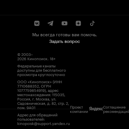
Мы всегда готовы вам помочь.
Задать вопрос
© 2003–
2026
Кинопоиск
.
18+
Федеральные каналы
доступны для бесплатного
просмотра круглосуточно
ООО «Кинопоиск» (ИНН
7710688352, ОГРН
1077759854919), адрес
местонахождения: 115035,
Россия, г. Москва, ул.
Садовническая, д. 82, стр. 2,
Проект
Соглашение
пом. 9А01
компании
рекомендаци
Адрес для обращений
пользователей:
kinopoisk@support.yandex.ru