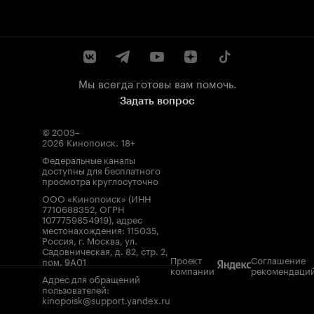
Мы всегда готовы вам помочь.
Задать вопрос
© 2003–
2026
Кинопоиск
.
18+
Федеральные каналы
доступны для бесплатного
просмотра круглосуточно
ООО «Кинопоиск» (ИНН
7710688352, ОГРН
1077759854919), адрес
местонахождения: 115035,
Россия, г. Москва, ул.
Садовническая, д. 82, стр. 2,
Проект
Соглашение
пом. 9А01
компании
рекомендаци
Адрес для обращений
пользователей:
kinopoisk@support.yandex.ru