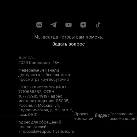
Мы всегда готовы вам помочь.
Задать вопрос
© 2003–
2026
Кинопоиск
.
18+
Федеральные каналы
доступны для бесплатного
просмотра круглосуточно
ООО «Кинопоиск» (ИНН
7710688352, ОГРН
1077759854919), адрес
местонахождения: 115035,
Россия, г. Москва, ул.
Садовническая, д. 82, стр. 2,
Проект
Соглашение
пом. 9А01
компании
рекомендаци
Адрес для обращений
пользователей:
kinopoisk@support.yandex.ru