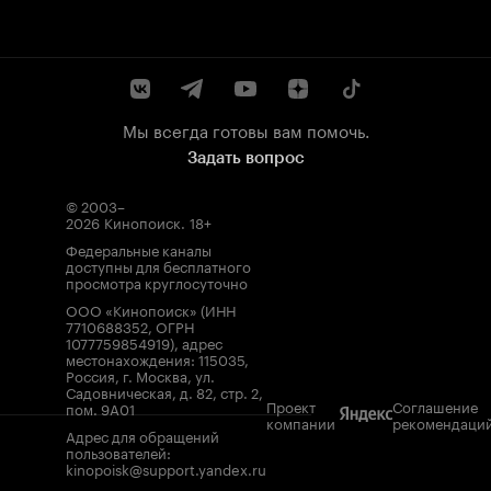
Мы всегда готовы вам помочь.
Задать вопрос
© 2003–
2026
Кинопоиск
.
18+
Федеральные каналы
доступны для бесплатного
просмотра круглосуточно
ООО «Кинопоиск» (ИНН
7710688352, ОГРН
1077759854919), адрес
местонахождения: 115035,
Россия, г. Москва, ул.
Садовническая, д. 82, стр. 2,
Проект
Соглашение
пом. 9А01
компании
рекомендаци
Адрес для обращений
пользователей:
kinopoisk@support.yandex.ru