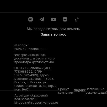
Мы всегда готовы вам помочь.
Задать вопрос
© 2003–
2026
Кинопоиск
.
18+
Федеральные каналы
доступны для бесплатного
просмотра круглосуточно
ООО «Кинопоиск» (ИНН
7710688352, ОГРН
1077759854919), адрес
местонахождения: 115035,
Россия, г. Москва, ул.
Садовническая, д. 82, стр. 2,
Проект
Соглашение
пом. 9А01
компании
рекомендаци
Адрес для обращений
пользователей:
kinopoisk@support.yandex.ru