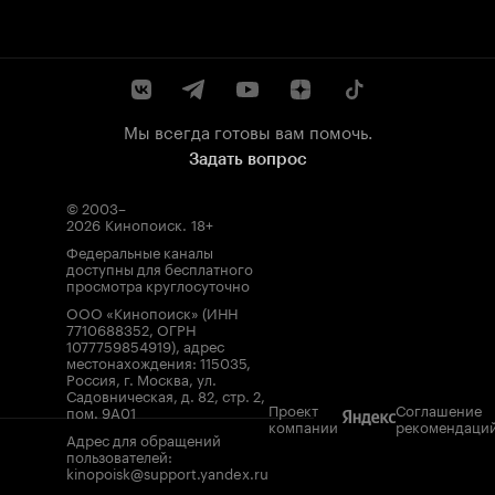
Мы всегда готовы вам помочь.
Задать вопрос
© 2003–
2026
Кинопоиск
.
18+
Федеральные каналы
доступны для бесплатного
просмотра круглосуточно
ООО «Кинопоиск» (ИНН
7710688352, ОГРН
1077759854919), адрес
местонахождения: 115035,
Россия, г. Москва, ул.
Садовническая, д. 82, стр. 2,
Проект
Соглашение
пом. 9А01
компании
рекомендаци
Адрес для обращений
пользователей:
kinopoisk@support.yandex.ru