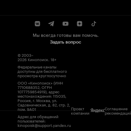
Мы всегда готовы вам помочь.
Задать вопрос
© 2003–
2026
Кинопоиск
.
18+
Федеральные каналы
доступны для бесплатного
просмотра круглосуточно
ООО «Кинопоиск» (ИНН
7710688352, ОГРН
1077759854919), адрес
местонахождения: 115035,
Россия, г. Москва, ул.
Садовническая, д. 82, стр. 2,
Проект
Соглашение
пом. 9А01
компании
рекомендаци
Адрес для обращений
пользователей:
kinopoisk@support.yandex.ru