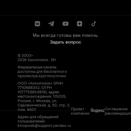
Мы всегда готовы вам помочь.
Задать вопрос
© 2003–
2026
Кинопоиск
.
18+
Федеральные каналы
доступны для бесплатного
просмотра круглосуточно
ООО «Кинопоиск» (ИНН
7710688352, ОГРН
1077759854919), адрес
местонахождения: 115035,
Россия, г. Москва, ул.
Садовническая, д. 82, стр. 2,
Проект
Соглашение
пом. 9А01
компании
рекомендаци
Адрес для обращений
пользователей:
kinopoisk@support.yandex.ru