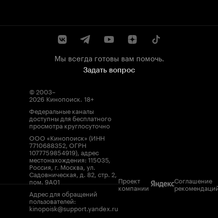
Мы всегда готовы вам помочь.
Задать вопрос
© 2003–
2026
Кинопоиск
.
18+
Федеральные каналы
доступны для бесплатного
просмотра круглосуточно
ООО «Кинопоиск» (ИНН
7710688352, ОГРН
1077759854919), адрес
местонахождения: 115035,
Россия, г. Москва, ул.
Садовническая, д. 82, стр. 2,
Проект
Соглашение
пом. 9А01
компании
рекомендаци
Адрес для обращений
пользователей:
kinopoisk@support.yandex.ru