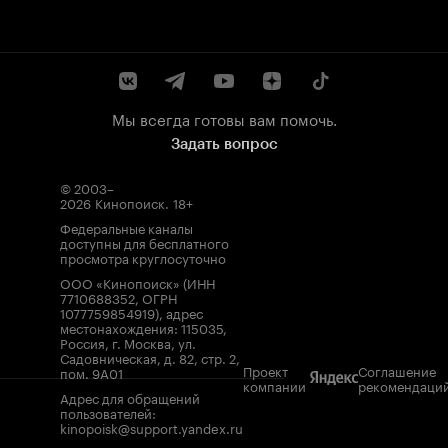
Мы всегда готовы вам помочь.
Задать вопрос
© 2003–
2026
Кинопоиск
.
18+
Федеральные каналы
доступны для бесплатного
просмотра круглосуточно
ООО «Кинопоиск» (ИНН
7710688352, ОГРН
1077759854919), адрес
местонахождения: 115035,
Россия, г. Москва, ул.
Садовническая, д. 82, стр. 2,
Проект
Соглашение
пом. 9А01
компании
рекомендаци
Адрес для обращений
пользователей:
kinopoisk@support.yandex.ru