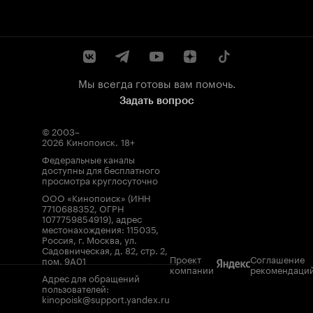
Мы всегда готовы вам помочь.
Задать вопрос
© 2003–
2026
Кинопоиск
.
18+
Федеральные каналы
доступны для бесплатного
просмотра круглосуточно
ООО «Кинопоиск» (ИНН
7710688352, ОГРН
1077759854919), адрес
местонахождения: 115035,
Россия, г. Москва, ул.
Садовническая, д. 82, стр. 2,
Проект
Соглашение
пом. 9А01
компании
рекомендаци
Адрес для обращений
пользователей:
kinopoisk@support.yandex.ru