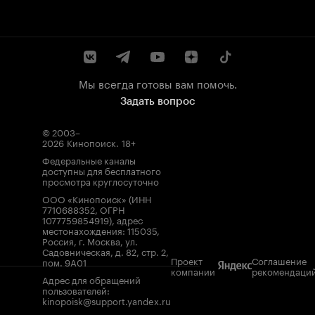
Мы всегда готовы вам помочь.
Задать вопрос
© 2003–
2026
Кинопоиск
.
18+
Федеральные каналы
доступны для бесплатного
просмотра круглосуточно
ООО «Кинопоиск» (ИНН
7710688352, ОГРН
1077759854919), адрес
местонахождения: 115035,
Россия, г. Москва, ул.
Садовническая, д. 82, стр. 2,
Проект
Соглашение
пом. 9А01
компании
рекомендаци
Адрес для обращений
пользователей:
kinopoisk@support.yandex.ru