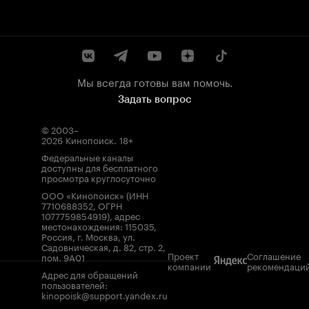
Мы всегда готовы вам помочь.
Задать вопрос
© 2003–
2026
Кинопоиск
.
18+
Федеральные каналы
доступны для бесплатного
просмотра круглосуточно
ООО «Кинопоиск» (ИНН
7710688352, ОГРН
1077759854919), адрес
местонахождения: 115035,
Россия, г. Москва, ул.
Садовническая, д. 82, стр. 2,
Проект
Соглашение
пом. 9А01
компании
рекомендаци
Адрес для обращений
пользователей:
kinopoisk@support.yandex.ru