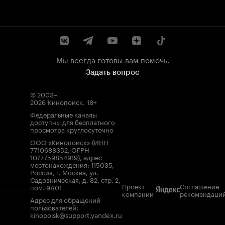
Мы всегда готовы вам помочь.
Задать вопрос
© 2003–
2026
Кинопоиск
.
18+
Федеральные каналы
доступны для бесплатного
просмотра круглосуточно
ООО «Кинопоиск» (ИНН
7710688352, ОГРН
1077759854919), адрес
местонахождения: 115035,
Россия, г. Москва, ул.
Садовническая, д. 82, стр. 2,
Проект
Соглашение
пом. 9А01
компании
рекомендаци
Адрес для обращений
пользователей:
kinopoisk@support.yandex.ru