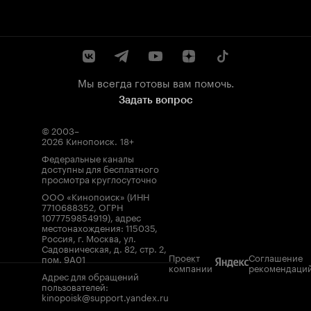
Мы всегда готовы вам помочь.
Задать вопрос
© 2003–
2026
Кинопоиск
.
18+
Федеральные каналы
доступны для бесплатного
просмотра круглосуточно
ООО «Кинопоиск» (ИНН
7710688352, ОГРН
1077759854919), адрес
местонахождения: 115035,
Россия, г. Москва, ул.
Садовническая, д. 82, стр. 2,
Проект
Соглашение
пом. 9А01
компании
рекомендаци
Адрес для обращений
пользователей:
kinopoisk@support.yandex.ru